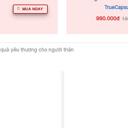
TrueCaps
MUA NGAY
990.000đ
1.
 quà yêu thương cho người thân