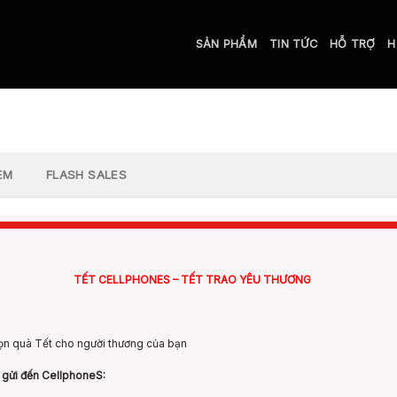
SẢN PHẨM
TIN TỨC
HỖ TRỢ
H
EM
FLASH SALES
TẾT CELLPHONES – TẾT TRAO YÊU THƯƠNG
ọn quà Tết cho người thương của bạn
gửi đến CellphoneS: