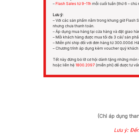
–
Flash Sales từ 9-11h
mỗi cuối tuần (thứ 6 – chủ 
Lưu ý:
– Với các sản phẩm nằm trong khung giờ Flash Sa
nhưng chưa thanh toán.
– Áp dụng mua hàng tại cửa hàng và đặt giao hàn
– Mỗi khách hàng được mua tối đa 3 cái/ sản ph
– Miễn phí ship đối với đơn hàng từ 300.000đ. H
– Chương trình áp dụng kèm voucher quý khách đ
Tết này đừng bỏ lỡ cơ hội dành tặng những món
hoặc liên hệ
1800.2097
(miễn phí) để được tư vấ
(Chỉ áp dụng tha
Lưu ý: Đến