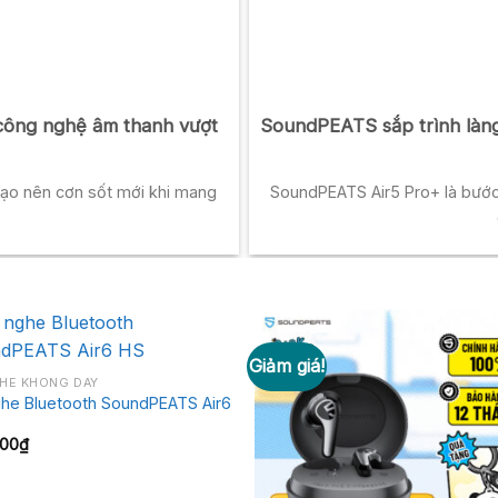
công nghệ âm thanh vượt
SoundPEATS sắp trình làng
ạo nên cơn sốt mới khi mang
SoundPEATS Air5 Pro+ là bước
Giảm giá!
GHE KHÔNG DÂY
ghe Bluetooth SoundPEATS Air6
000
₫