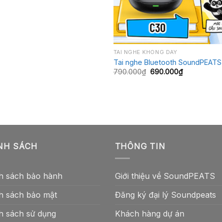
+
TAI NGHE KHÔNG DÂY
Tai nghe Bluetooth SoundPEATS
Giá
Giá
790.000
₫
690.000
₫
gốc
hiện
là:
tại
790.000₫.
là:
690.000₫.
NH SÁCH
THÔNG TIN
h sách bảo hành
Giới thiệu về SoundPEATS
h sách bảo mật
Đăng ký đại lý Soundpeats
h sách sử dụng
Khách hàng dự án