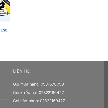
+
TAI NGHE KHÔNG DÂY
Tai nghe Bluetoot
 C30
Pro+
Giá
2.590.000
₫
2.200.
gốc
là:
2.590.
LIÊN HỆ
Gọi mua hàng:
0931878799
Gọi khiếu nại:
02822160427
Gọi bảo hành:
02822160427