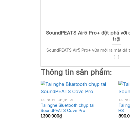
SoundPEATS Air5 Pro+ đột phá với 
trội
SoundPEATS Air5 Pro+ vừa mới ra mắt đã t
[...]
Thông tin sản phẩm:
+
+
TAI NGHE CHỤP TAI
TAI N
Tai nghe Bluetooth chụp tai
Tai n
SoundPEATS Cove Pro
HS
1.390.000
₫
890.