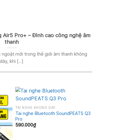
 Air5 Pro+ – Đỉnh cao công nghệ âm
AAC là
thanh
Nếu bạn là một ngư
 ngoặt mới trong thế giới âm thanh không
dây, khi [...]
+
Giảm giá!
TAI NGHE KHÔNG DÂY
Tai nghe Bluetooth SoundPEATS Q3
Pro
590.000
₫