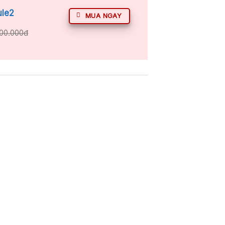
ule2
MUA NGAY
500.000đ