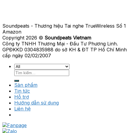
Soundpeats - Thương hiệu Tai nghe TrueWireless Số 1
Amazon
Copyright 2026 ©
Soundpeats Vietnam
Công ty TNHH Thương Mại - Đầu Tư Phương Linh.
GPĐKKD 0304835988 do sở KH & ĐT TP Hồ Chí Minh
cấp ngày 02/02/2007
Tìm
kiếm:
Sản phẩm
Tin tức
Hỗ trợ
Hướng dẫn sử dụng
Liên hệ