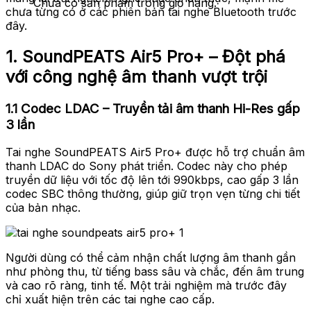
Chưa có sản phẩm trong giỏ hàng.
chưa từng có ở các phiên bản tai nghe Bluetooth trước
đây.
1.
SoundPEATS Air5 Pro+ – Đột phá
với công nghệ âm thanh vượt trội
1.1 Codec LDAC – Truyền tải âm thanh Hi-Res gấp
3 lần
Tai nghe SoundPEATS Air5 Pro+ được hỗ trợ chuẩn âm
thanh LDAC do Sony phát triển. Codec này cho phép
truyền dữ liệu với tốc độ lên tới 990kbps, cao gấp 3 lần
codec SBC thông thường, giúp giữ trọn vẹn từng chi tiết
của bản nhạc.
Người dùng có thể cảm nhận chất lượng âm thanh gần
như phòng thu, từ tiếng bass sâu và chắc, đến âm trung
và cao rõ ràng, tinh tế. Một trải nghiệm mà trước đây
chỉ xuất hiện trên các tai nghe cao cấp.