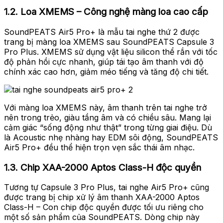
1.2. Loa XMEMS – Công nghệ màng loa cao cấp
SoundPEATS Air5 Pro+ là mẫu tai nghe thứ 2 được
trang bị màng loa XMEMS sau SoundPEATS Capsule 3
Pro Plus. XMEMS sử dụng vật liệu silicon thể rắn với tốc
độ phản hồi cực nhanh, giúp tái tạo âm thanh với độ
chính xác cao hơn, giảm méo tiếng và tăng độ chi tiết.
Với màng loa XMEMS này, âm thanh trên tai nghe trở
nên trong trẻo, giàu tầng âm và có chiều sâu. Mang lại
cảm giác “sống động như thật” trong từng giai điệu. Dù
là Acoustic nhẹ nhàng hay EDM sôi động, SoundPEATS
Air5 Pro+ đều thể hiện trọn vẹn sắc thái âm nhạc.
1.3. Chip XAA-2000 Aptos Class-H độc quyền
Tương tự Capsule 3 Pro Plus, tai nghe Air5 Pro+ cũng
được trang bị chip xử lý âm thanh XAA-2000 Aptos
Class-H – Con chip độc quyền được tối ưu riêng cho
một số sản phẩm của SoundPEATS. Dòng chip này