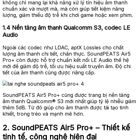
không chỉ mang lại khả năng xử lý tín hiệu âm thanh
chuẩn xác và mượt mà, mà còn giúp tiết kiệm năng
lượng, giảm thiểu độ trễ khi chơi game hoặc xem phim.
1.4 Nền tảng âm thanh Qualcomm S3, codec LE
Audio
Ngoài các codec như LDAC, aptX Lossles cho chất
lượng âm thanh chi tiết, chân thực. SoundPEATS Air5
Pro+ còn được hỗ trợ chuẩn kết nối LE Audio thế hệ
mới để giảm độ trễ, tối ưu hiệu suất truyền âm. Độ chi
tiết của âm thanh cũng được nâng cấp.
SoundPEATS Air5 Pro+ cũng được trang bị nền tảng
âm thanh Qualcomm® S3 mới nhất giúp tỷ lệ nhiễu giảm
thêm 5dB. Từ đó giúp cho âm thanh được tái tạo tinh
khiết, trong trẻo và mạnh mẽ hơn.
2. SoundPEATS Air5 Pro+ – Thiết kế
tinh tế, công nghệ hiện đại