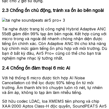
sạc cho 2 giờ sử dụng.
2.3 Chống ồn chủ động, tránh xa ồn ào bên ngoài
Tai nghe được trang bị công nghệ Hybrid Adaptive ANC
55dB giảm đến 99% tạp âm bên ngoài. Kết hợp cùng với
micro trong và ngoài để nhanh chóng nhận diện được
tiếng ồn chính xác. Còn Adaptive ANC thì cho khả năng
tuỳ chỉnh mức giảm tiếng ồn phù hợp với môi trường. Dù
bạn ở bất kỳ đâu, Air5 Pro+ cũng có thể cho bạn trải
nghiệm nghe nhạc lý tưởng nhất.
2.4 Chống ồn đàm thoại 6 mic Al
Với hệ thống 6 micro được tích hợp Al Noise
Cancellation có thể lọc được 93% tiếng ồn từ môi
trường. Âm thanh khi trò chuyện luôn rõ nét, tự nhiên
và ấm áp, không lo tạp âm làm nhiễu tiếng.
Sở hữu codec LDAC, loa XMEMS tiên phong và chip
XAA-2000 Aptos Class-H độc quyền, SoundPEATS Air5