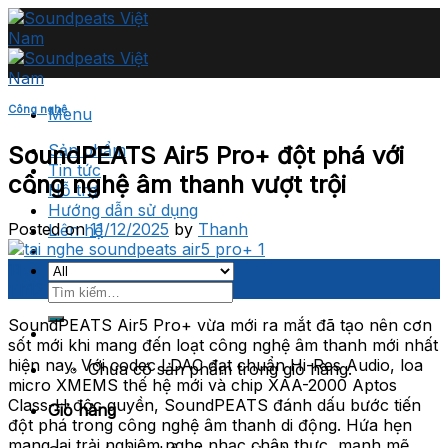
Skip
to
content
Công nghệ
Menu
Sản phẩm
SoundPEATS Air5 Pro+ đột phá với
Tin tức
công nghệ âm thanh vượt trội
Hỗ trợ
Hướng dẫn sử dụng
Posted on
11/12/2025
by
Thanh
Liên hệ
11
Th12
Tìm
kiếm:
SoundPEATS Air5 Pro+ vừa mới ra mắt đã tạo nên cơn
sốt mới khi mang đến loạt công nghệ âm thanh mới nhất
hiện nay. Với codec LDAC đạt chuẩn Hi-Res Audio, loa
Chưa có sản phẩm trong giỏ hàng.
micro XMEMS thế hệ mới và chip XAA-2000 Aptos
Class-H độc quyền, SoundPEATS đánh dấu bước tiến
Giỏ hàng
đột phá trong công nghệ âm thanh di động. Hứa hẹn
mang lại trải nghiệm nghe nhạc chân thực, mạnh mẽ