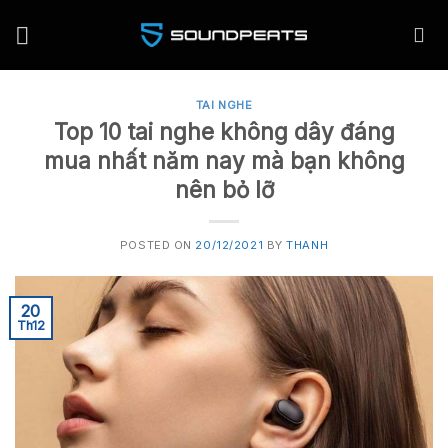
Skip
to
content
TAI NGHE
Top 10 tai nghe không dây đáng
mua nhất năm nay mà bạn không
nên bỏ lỡ
POSTED ON
20/12/2021
BY
THANH
20
Th12