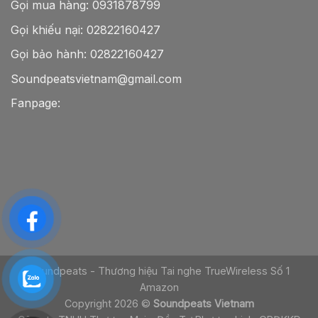
Gọi mua hàng:
0931878799
Gọi khiếu nại:
02822160427
Gọi bảo hành:
02822160427
Soundpeatsvietnam@gmail.com
Fanpage:
Soundpeats - Thương hiệu Tai nghe TrueWireless Số 1
Amazon
Copyright 2026 ©
Soundpeats Vietnam