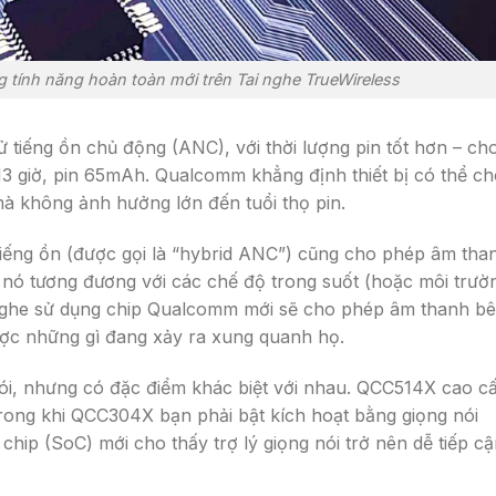
ính năng hoàn toàn mới trên Tai nghe TrueWireless
 tiếng ồn chủ động (ANC), với thời lượng pin tốt hơn – ch
n 13 giờ, pin 65mAh. Qualcomm khẳng định thiết bị có thể c
mà không ảnh hưởng lớn đến tuổi thọ pin.
iếng ồn (được gọi là “hybrid ANC”) cũng cho phép âm tha
ư nó tương đương với các chế độ trong suốt (hoặc môi trườ
i nghe sử dụng chip Qualcomm mới sẽ cho phép âm thanh b
ược những gì đang xảy ra xung quanh họ.
 nói, nhưng có đặc điểm khác biệt với nhau. QCC514X cao c
 trong khi QCC304X bạn phải bật kích hoạt bằng giọng nói
hip (SoC) mới cho thấy trợ lý giọng nói trở nên dễ tiếp c