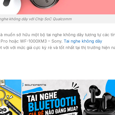
ai nghe không dây với Chip SoC Qualcomm
 muốn sở hữu một bộ tai nghe không dây tương tự các tí
s Pro hoặc WF-1000XM3 – Sony.
Tai nghe không dây
 vời với mức giá cực kỳ rẻ và tốt nhất tại thị trường hiện n