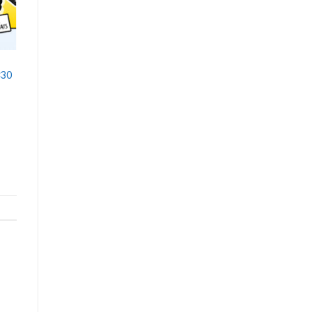
+
TAI NGHE KHÔNG DÂY
Tai nghe Bluetooth SoundPEATS Q3
C30
Pro
590.000
₫