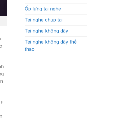
Ốp lưng tai nghe
Tai nghe chụp tai
Tai nghe không dây
o
Tai nghe không dây thể
ho
thao
nh
ng
ên
ấp
ận