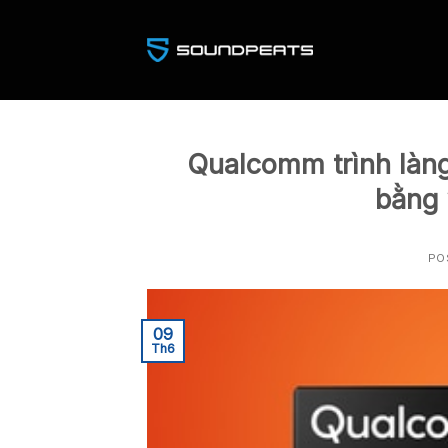
Skip
to
content
Qualcomm trình làng
bằng 
PO
09
Th6