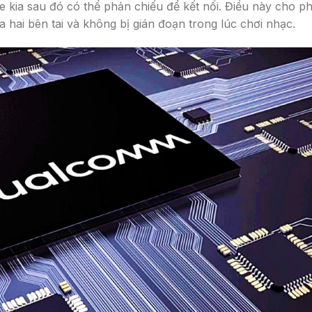
he kia sau đó có thể phản chiếu để kết nối. Điều này cho p
hai bên tai và không bị gián đoạn trong lúc chơi nhạc.