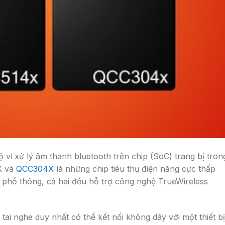
 vi xử lý âm thanh bluetooth trên chip (SoC) trang bị tron
X và
QCC304X
là những chip tiêu thụ điện năng cực thấp
à phổ thông, cả hai đều hỗ trợ công nghệ TrueWireless
ai nghe duy nhất có thể kết nối không dây với một thiết bị