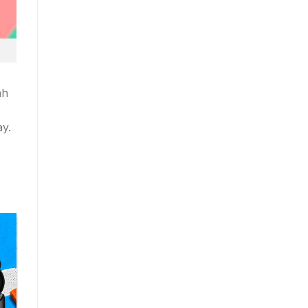
nh
ay.