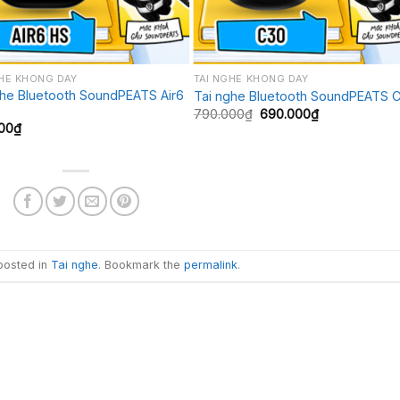
+
GHE KHÔNG DÂY
TAI NGHE KHÔNG DÂY
ghe Bluetooth SoundPEATS Air6
Tai nghe Bluetooth SoundPEATS 
Giá
Giá
790.000
₫
690.000
₫
gốc
hiện
00
₫
là:
tại
790.000₫.
là:
690.000₫.
posted in
Tai nghe
. Bookmark the
permalink
.