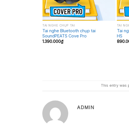
+
+
TAI NGHE CHỤP TAI
TAI N
Tai nghe Bluetooth chụp tai
Tai n
SoundPEATS Cove Pro
HS
1.390.000
₫
890.0
This entry was 
ADMIN