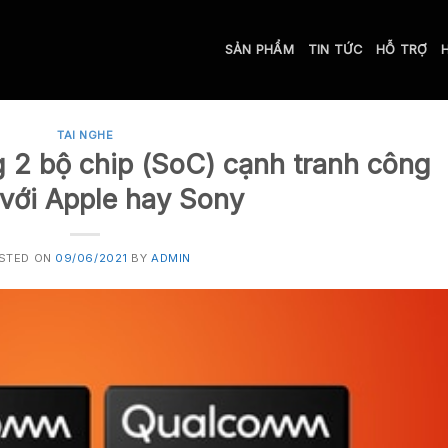
SẢN PHẨM
TIN TỨC
HỖ TRỢ
TAI NGHE
 2 bộ chip (SoC) cạnh tranh công
với Apple hay Sony
STED ON
09/06/2021
BY
ADMIN