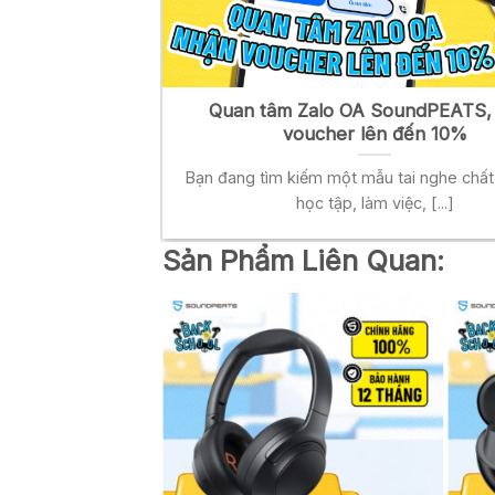
 Nên mua mẫu nào
Quan tâm Zalo OA SoundPEATS,
voucher lên đến 10%
càng trở thành phụ
Bạn đang tìm kiếm một mẫu tai nghe chất
[...]
học tập, làm việc, [...]
Sản Phẩm Liên Quan:
DÂY
oth SoundPEATS Air5
Giá
90.000
₫
hiện
tại
90.000₫.
là:
1.690.000₫.