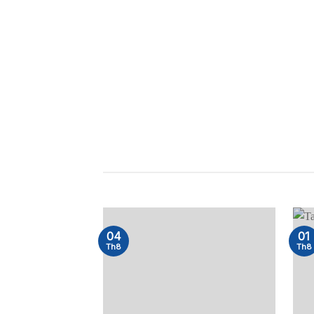
TAI NGHE CHỤP TAI
TAI NG
04
01
Th8
Th8