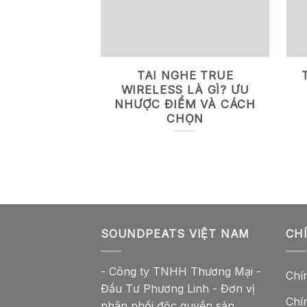
TAI NGHE TRUE
WIRELESS LÀ GÌ? ƯU
NHƯỢC ĐIỂM VÀ CÁCH
CHỌN
SOUNDPEATS VIỆT NAM
CH
- Công ty TNHH Thương Mại -
Chí
Đầu Tư Phương Linh - Đơn vị
Chí
phân phối độc quyền sản