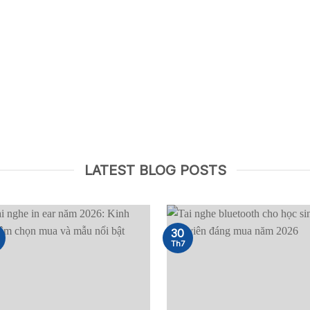
TAI NGHE KHÔNG DÂY THỂ
HE KHÔNG DÂY
THAO
LATEST BLOG POSTS
30
Th7