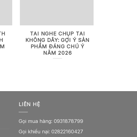
TH
TAI NGHE CHỤP TAI
ƯU NHƯỢ
H
KHÔNG DÂY: GỢI Ý SẢN
DÙNG 
ĂM
PHẨM ĐÁNG CHÚ Ý
KHÔNG DÂ
NĂM 2026
A
LIÊN HỆ
Gọi mua hàng:
0931878799
Gọi khiếu nại:
02822160427