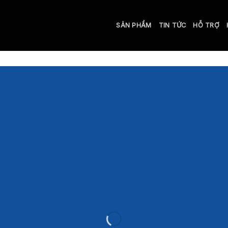
SẢN PHẨM
TIN TỨC
HỖ TRỢ
INTRODUCING THI
RING FASHION N