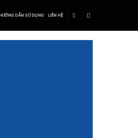
HƯỚNG DẪN SỬ DỤNG
LIÊN HỆ
S
EWS