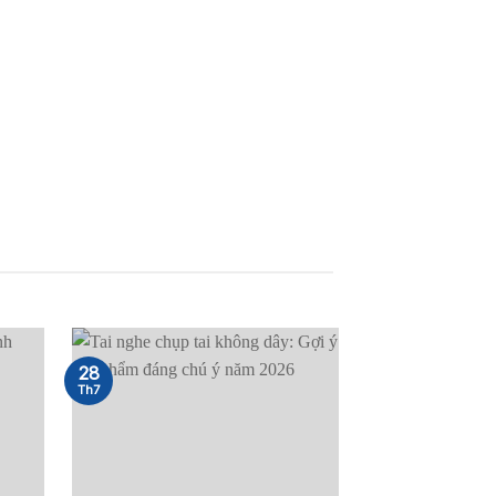
28
25
Th7
Th7