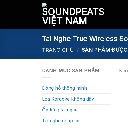
Skip
to
content
Tai Nghe True Wireless S
TRANG CHỦ
/
SẢN PHẨM ĐƯỢC 
DANH MỤC SẢN PHẨM
Khô
Đồng hồ thông minh
Loa Karaoke không dây
Ốp lưng tai nghe
Tai nghe chụp tai