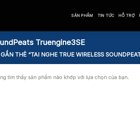
SẢN PHẨM
TIN TỨC
HỖ TRỢ
oundPeats Truengine3SE
GẮN THẺ “TAI NGHE TRUE WIRELESS SOUNDPEA
ng tìm thấy sản phẩm nào khớp với lựa chọn của bạn.