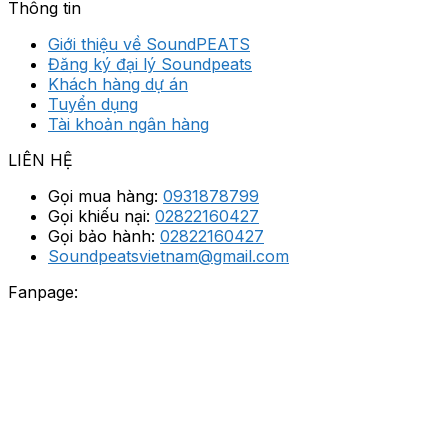
Thông tin
Giới thiệu về SoundPEATS
Đăng ký đại lý Soundpeats
Khách hàng dự án
Tuyển dụng
Tài khoản ngân hàng
LIÊN HỆ
Gọi mua hàng:
0931878799
Gọi khiếu nại:
02822160427
Gọi bảo hành:
02822160427
Soundpeatsvietnam@gmail.com
Fanpage: