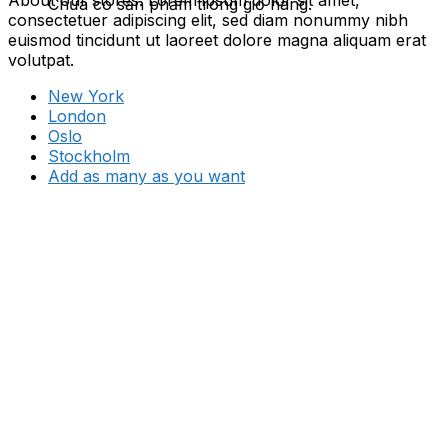
About our stores. Lorem ipsum dolor sit amet,
Chưa có sản phẩm trong giỏ hàng.
consectetuer adipiscing elit, sed diam nonummy nibh
euismod tincidunt ut laoreet dolore magna aliquam erat
volutpat.
New York
London
Oslo
Stockholm
Add as many as you want