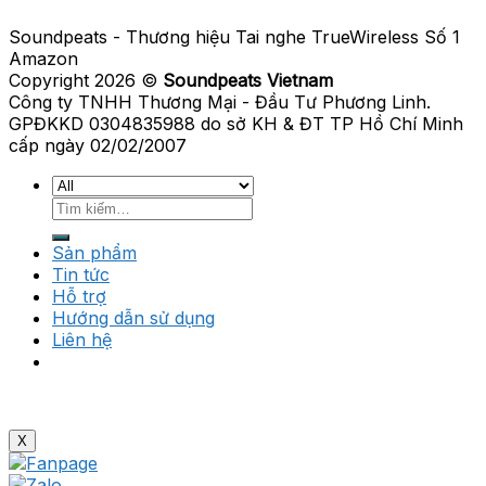
Soundpeats - Thương hiệu Tai nghe TrueWireless Số 1
Amazon
Copyright 2026 ©
Soundpeats Vietnam
Công ty TNHH Thương Mại - Đầu Tư Phương Linh.
GPĐKKD 0304835988 do sở KH & ĐT TP Hồ Chí Minh
cấp ngày 02/02/2007
Tìm
kiếm:
Sản phẩm
Tin tức
Hỗ trợ
Hướng dẫn sử dụng
Liên hệ
X